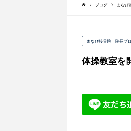
ブログ
まなび
まなび接骨院 院長ブ
体操教室を