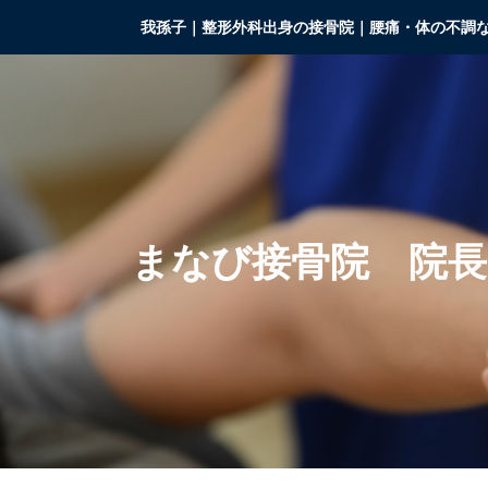
我孫子｜整形外科出身の接骨院｜腰痛・体の不調
ま
な
び
接
骨
院
院
長