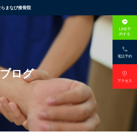
ならまなび接骨院

LINE予
約する

電話予約
ブ
ロ
グ

アクセス