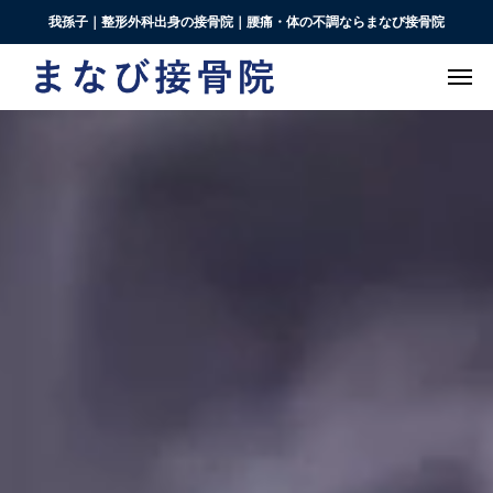
我孫子｜整形外科出身の接骨院｜腰痛・体の不調ならまなび接骨院