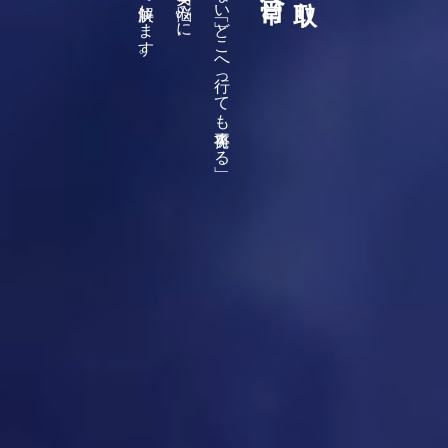
「忙しくて休めない」「どこへ行っても再発する」
「
最
短
で
痛
み
を
取
り
、
一
刻
も
早
く
、
日
常
へ
。
」