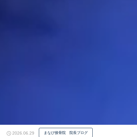


2026.06.29
まなび接骨院 院長ブログ
今すぐ電話で予約・問い合わせ
LINEで予約する